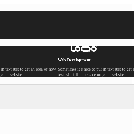
Web Development
 in text just to get an idea of how
Sometimes it’s nice to put in text just to get
n your website.
text will fill in a space on your website.