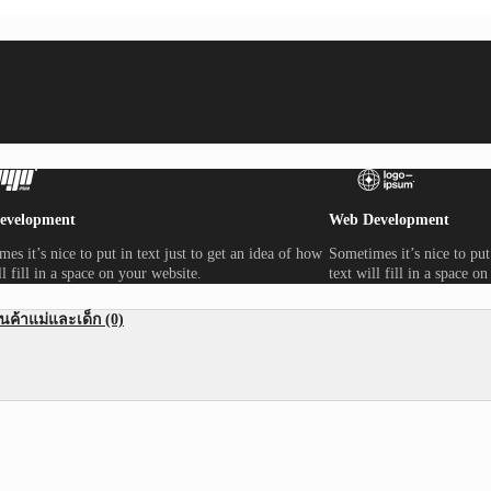
evelopment
Web Development
es it’s nice to put in text just to get an idea of how
Sometimes it’s nice to put
ll fill in a space on your website.
text will fill in a space o
ินค้าแม่และเด็ก (0)